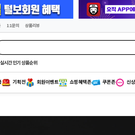
문
1:1문의
상품리뷰
실시간
인기 상품순위
품
기획전
회원이벤트
쇼핑혜택존
쿠폰존
신상