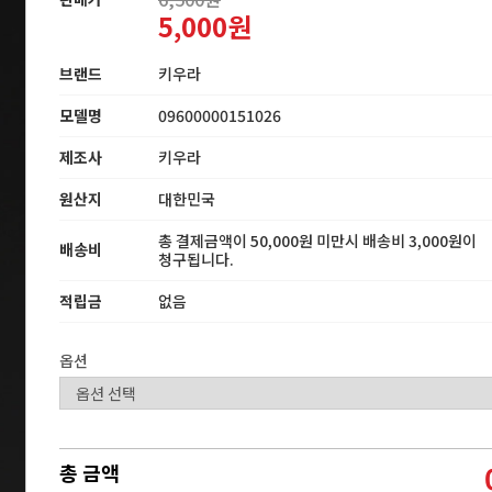
5,000원
브랜드
키우라
모델명
09600000151026
제조사
키우라
원산지
대한민국
총 결제금액이 50,000원 미만시 배송비 3,000원이
배송비
청구됩니다.
적립금
없음
옵션
총 금액