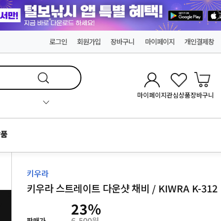
로그인
회원가입
장바구니
마이페이지
개인결제창
마이페이지
관심상품
장바구니
품
키우라
키우라 스트레이트 다운샷 채비 / KIWRA K-312
23
%
6,500원
판매가