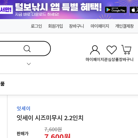
로그인
회원가입
장바구니
마이페이지
개인결제창
마이페이지
관심상품
장바구니
품
잇세이
잇세이 시즈미무시 2.2인치
7,600원
판매가
7,600원