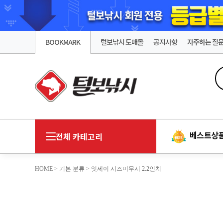
BOOKMARK
털보낚시 도매몰
공지사항
자주하는 질
베스트상
전체 카테고리
HOME
>
기본 분류
> 잇세이 시즈미무시 2.2인치