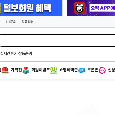
문
1:1문의
상품리뷰
실시간
인기 상품순위
품
기획전
회원이벤트
쇼핑혜택존
쿠폰존
신상