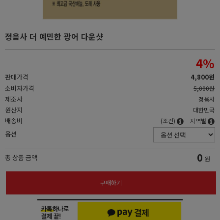
정음사 더 예민한 광어 다운샷
4
%
판매가격
4,800원
소비자가격
5,000원
제조사
정음사
원산지
대한민국
배송비
(조건)
지역별
옵션
0
총 상품 금액
원
구매하기