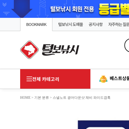
BOOKMARK
털보낚시 도매몰
공지사항
자주하는 질
베스트상
전체 카테고리
HOME
>
기본 분류
> 스넬노트 광어다운샷 채비 와이드갭훅