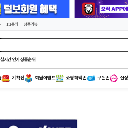
문
1:1문의
상품리뷰
실시간
인기 상품순위
품
기획전
회원이벤트
쇼핑혜택존
쿠폰존
신상