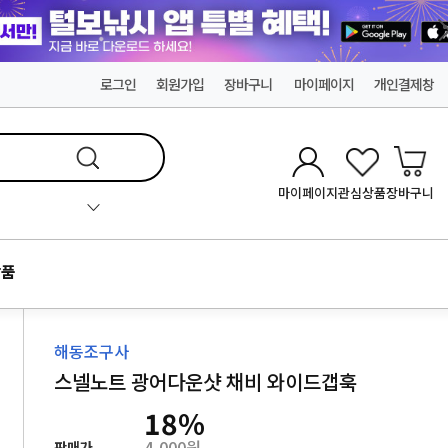
로그인
회원가입
장바구니
마이페이지
개인결제창
마이페이지
관심상품
장바구니
품
해동조구사
스넬노트 광어다운샷 채비 와이드갭훅
18
%
4,000원
판매가