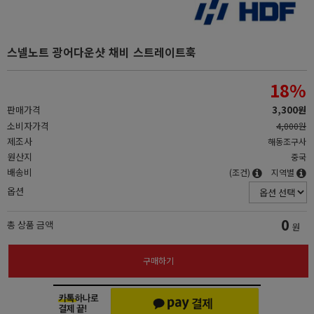
스넬노트 광어다운샷 채비 스트레이트훅
18
%
판매가격
3,300원
소비자가격
4,000원
제조사
해동조구사
원산지
중국
배송비
(조건)
지역별
옵션
0
총 상품 금액
원
구매하기