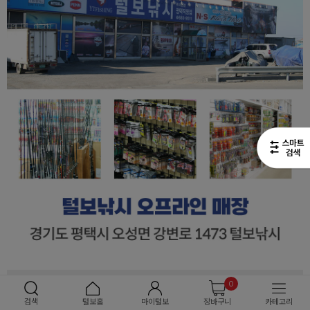
0
검색
털보홈
마이털보
장바구니
카테고리