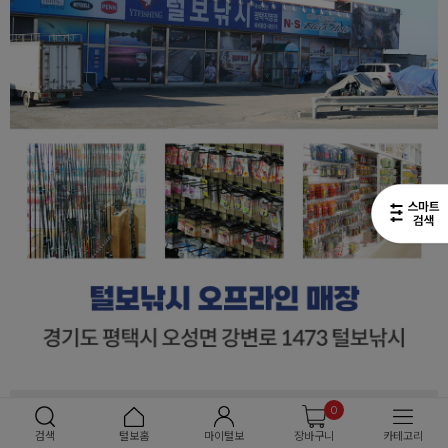
0
검색
털보홈
마이털보
장바구니
카테고리