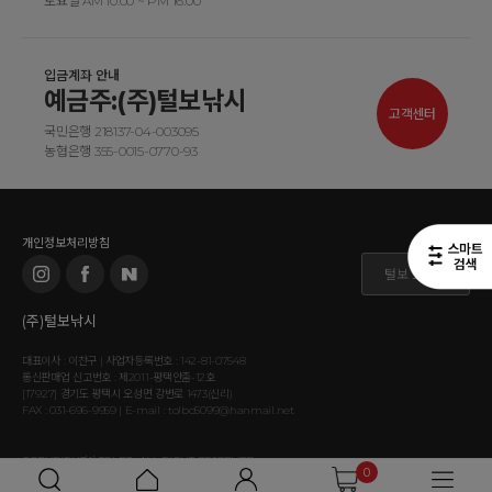
토요일 AM 10:00 ~ PM 16:00
입금계좌 안내
예금주:(주)털보낚시
고객센터
국민은행 218137-04-003095
농협은행 355-0015-0770-93
개인정보처리방침
털보 도매몰
(주)털보낚시
대표이사 : 이찬구 | 사업자등록번호 : 142-81-07548
통신판매업 신고번호 : 제2011-평택안출-12호
[17927] 경기도 평택시 오성면 강변로 1473(신리)
FAX : 031-696-9959 | E-mail : tolbo5099@hanmail.net
COPYRIGHT⒞ TOLBO. ALL RIGHT RESERVED.
0