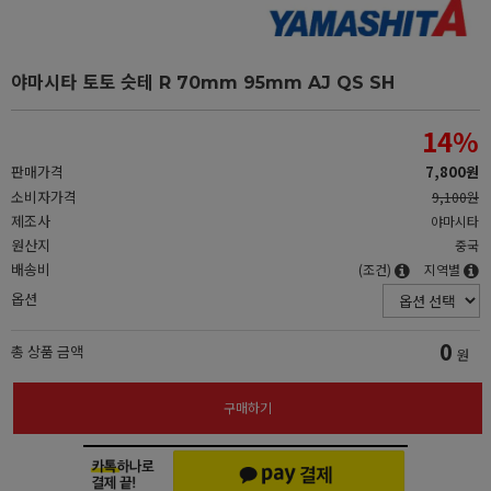
야마시타 토토 슷테 R 70mm 95mm AJ QS SH
14
%
판매가격
7,800원
소비자가격
9,100원
제조사
야마시타
원산지
중국
배송비
(조건)
지역별
옵션
0
총 상품 금액
원
구매하기