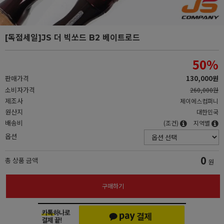
[독점세일]JS 더 빅쏘드 B2 베이트로드
50
%
판매가격
130,000원
소비자가격
260,000원
제조사
제이에스컴퍼니
원산지
대한민국
배송비
(조건)
지역별
옵션
0
총 상품 금액
원
구매하기