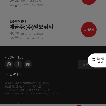
평일 AM 10:00 ~ PM 16:00
토요일 AM 10:00 ~ PM 16:00
입금계좌 안내
예금주:(주)털보낚시
고객센터
국민은행 218137-04-003095
농협은행 355-0015-0770-93
개인정보처리방침
털보 도매몰
(주)털보낚시
대표이사 : 이찬구 | 사업자등록번호 : 142-81-07548
통신판매업 신고번호 : 제2011-평택안출-12호
[17927] 경기도 평택시 오성면 강변로 1473(신리)
FAX : 031-696-9959 | E-mail : tolbo5099@hanmail.net
COPYRIGHT⒞ TOLBO. ALL RIGHT RESERVED.