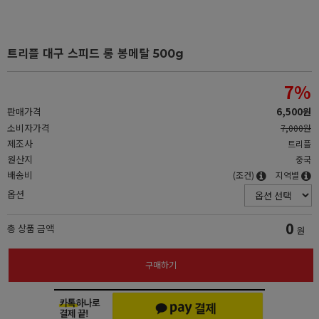
트리플 대구 스피드 롱 봉메탈 500g
7
%
판매가격
6,500원
소비자가격
7,000원
제조사
트리플
원산지
중국
배송비
(조건)
지역별
옵션
0
총 상품 금액
원
구매하기