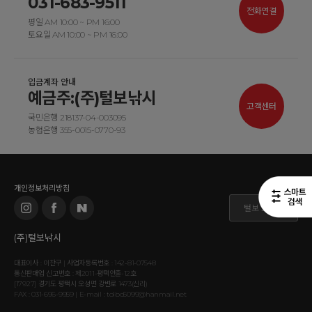
031-683-9511
전화연결
평일 AM 10:00 ~ PM 16:00
토요일 AM 10:00 ~ PM 16:00
입금계좌 안내
예금주:(주)털보낚시
고객센터
국민은행 218137-04-003095
농협은행 355-0015-0770-93
개인정보처리방침
털보 도매몰
(주)털보낚시
대표이사 : 이찬구 | 사업자등록번호 : 142-81-07548
통신판매업 신고번호 : 제2011-평택안출-12호
[17927] 경기도 평택시 오성면 강변로 1473(신리)
FAX : 031-696-9959 | E-mail : tolbo5099@hanmail.net