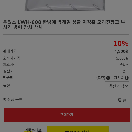
루웍스 LWH-608 한방에 빅게임 싱글 지깅훅 오리진핑크 부
시리 방어 참치 삼치
10
%
판매가격
4,500원
소비자가격
5,000원
제조사
루웍스
원산지
중국
배송비
(조건)
지역별
옵션
0
총 상품 금액
원
구매하기