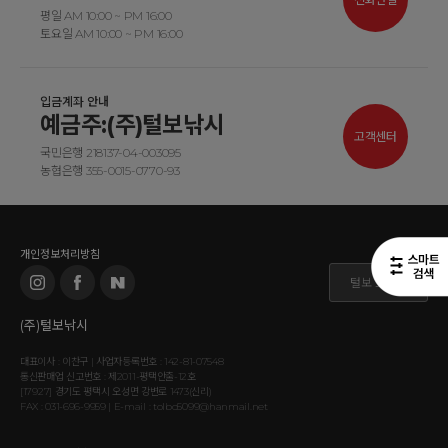
평일 AM 10:00 ~ PM 16:00
토요일 AM 10:00 ~ PM 16:00
입금계좌 안내
예금주:(주)털보낚시
고객센터
국민은행 218137-04-003095
농협은행 355-0015-0770-93
개인정보처리방침
털보 도매몰
(주)털보낚시
대표이사 : 이찬구 | 사업자등록번호 : 142-81-07548
통신판매업 신고번호 : 제2011-평택안출-12호
[17927] 경기도 평택시 오성면 강변로 1473(신리)
FAX : 031-696-9959 | E-mail : tolbo5099@hanmail.net