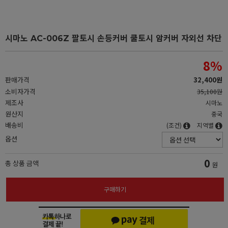
시마노 AC-006Z 팔토시 손등커버 쿨토시 암커버 자외선 차단
8
%
판매가격
32,400원
소비자가격
35,100원
제조사
시마노
원산지
중국
배송비
(조건)
지역별
옵션
0
총 상품 금액
원
구매하기