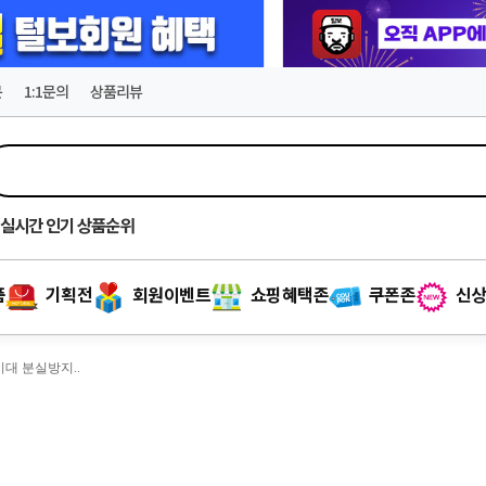
문
1:1문의
상품리뷰
실시간
인기 상품순위
품
기획전
회원이벤트
쇼핑혜택존
쿠폰존
신상
시대 분실방지..