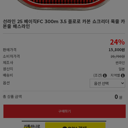
선라인 25 베이직FC 300m 3.5 플로로 카본 쇼크리더 목줄 카
본줄 배스라인
24
%
판매가격
15,800원
소비자가격
20,700원
제조사
썬라인
원산지
일본
배송비
(조건)
지역별
옵션
0
총 상품 금액
원
구매하기