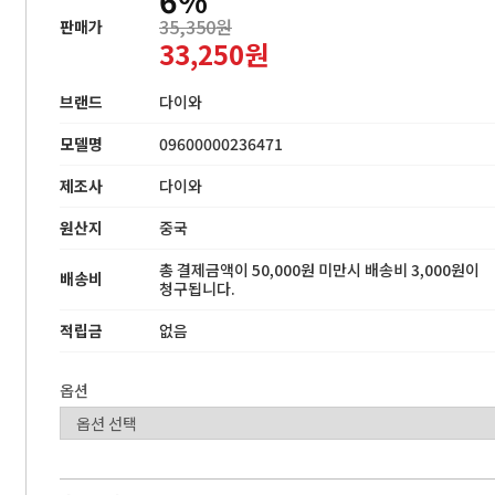
35,350원
판매가
33,250원
브랜드
다이와
모델명
09600000236471
제조사
다이와
원산지
중국
총 결제금액이 50,000원 미만시 배송비 3,000원이
배송비
청구됩니다.
적립금
없음
옵션