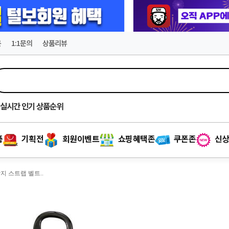
문
1:1문의
상품리뷰
실시간
인기 상품순위
품
기획전
회원이벤트
쇼핑혜택존
쿠폰존
신상
지 스트랩 벨트..