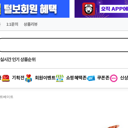
문
1:1문의
상품리뷰
실시간
인기 상품순위
품
기획전
회원이벤트
쇼핑혜택존
쿠폰존
신상
소프트베이트