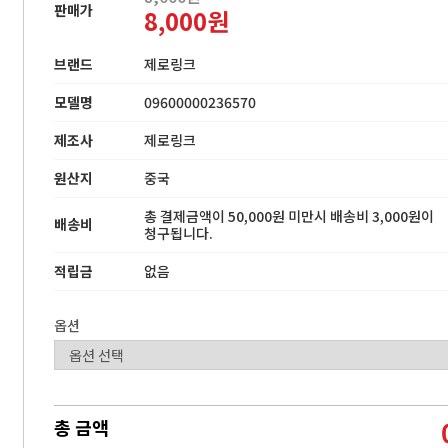
판매가
8,000원
브랜드
제로링크
모델명
09600000236570
제조사
제로링크
원산지
중국
총 결제금액이 50,000원 미만시 배송비 3,000원이
배송비
청구됩니다.
적립금
없음
옵션
총 금액