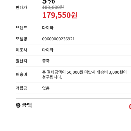
189,000원
판매가
179,550
원
브랜드
다이와
모델명
09600000236921
제조사
다이와
원산지
중국
총 결제금액이 50,000원 미만시 배송비 3,000원이
배송비
청구됩니다.
적립금
없음
총 금액