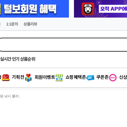
문
1:1문의
상품리뷰
실시간
인기 상품순위
품
기획전
회원이벤트
쇼핑혜택존
쿠폰존
신상
핑 낚시 쿨러..