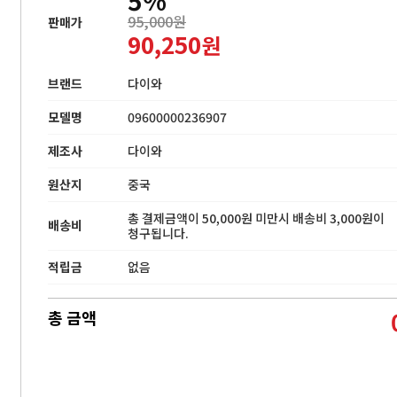
95,000원
판매가
90,250
원
브랜드
다이와
모델명
09600000236907
제조사
다이와
원산지
중국
총 결제금액이 50,000원 미만시 배송비 3,000원이
배송비
청구됩니다.
적립금
없음
총 금액