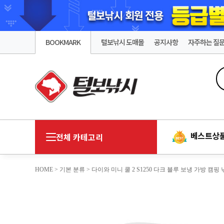
BOOKMARK
털보낚시 도매몰
공지사항
자주하는 질
베스트상
전체 카테고리
HOME
>
기본 분류
> 다이와 미니 쿨 2 S1250 다크 블루 보냉 가방 캠핑 