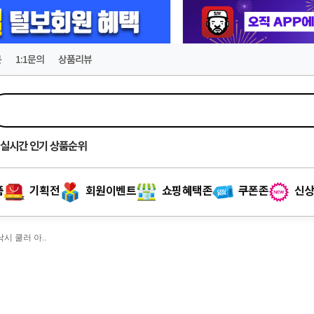
문
1:1문의
상품리뷰
실시간
인기 상품순위
품
기획전
회원이벤트
쇼핑혜택존
쿠폰존
신상
낚시 쿨러 아..