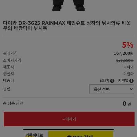
다이와 DR-3625 RAINMAX 레인슈트 상하의 낚시의류 비옷
우의 바람막이 낚시복
5
%
판매가격
167,200원
소비자가격
176,550원
제조사
다이와
원산지
미얀마
배송비
(조건)
지역별
옵션
0
총 상품 금액
원
구매하기