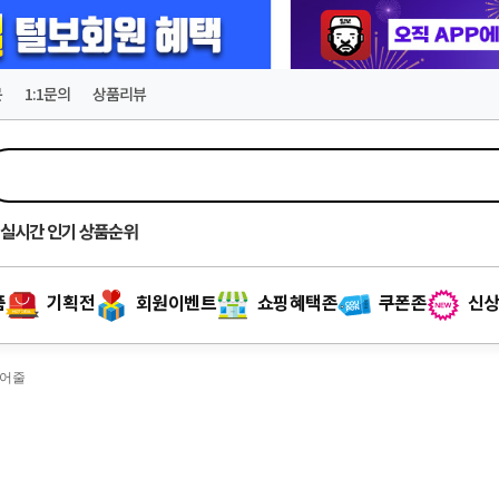
문
1:1문의
상품리뷰
실시간
인기 상품순위
품
기획전
회원이벤트
쇼핑혜택존
쿠폰존
신상
루어줄