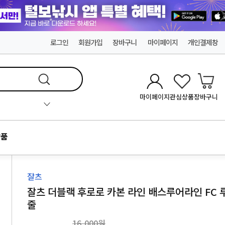
로그인
회원가입
장바구니
마이페이지
개인결제창
마이페이지
관심상품
장바구니
품
잘츠
잘츠 더블랙 후로로 카본 라인 배스루어라인 FC 
줄
16,000원