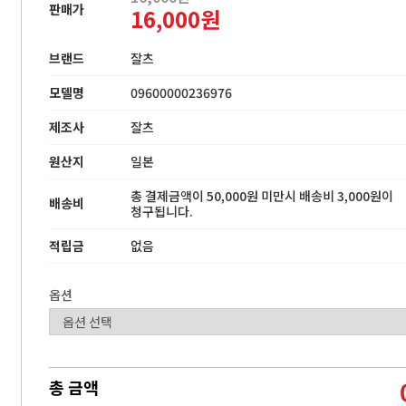
판매가
16,000원
브랜드
잘츠
모델명
09600000236976
제조사
잘츠
원산지
일본
총 결제금액이 50,000원 미만시 배송비 3,000원이
배송비
청구됩니다.
적립금
없음
옵션
총 금액