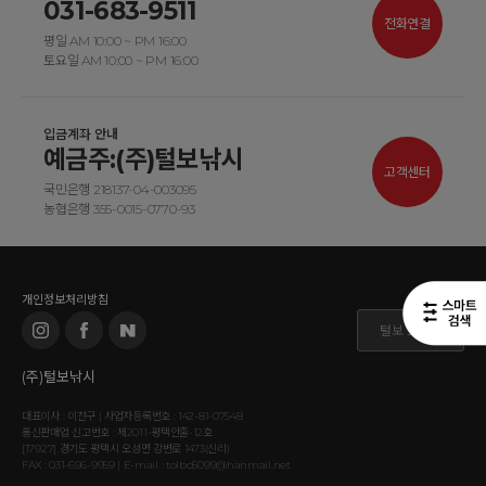
031-683-9511
전화연결
평일 AM 10:00 ~ PM 16:00
토요일 AM 10:00 ~ PM 16:00
입금계좌 안내
예금주:(주)털보낚시
고객센터
국민은행 218137-04-003095
농협은행 355-0015-0770-93
개인정보처리방침
털보 도매몰
(주)털보낚시
대표이사 : 이찬구 | 사업자등록번호 : 142-81-07548
통신판매업 신고번호 : 제2011-평택안출-12호
[17927] 경기도 평택시 오성면 강변로 1473(신리)
FAX : 031-696-9959 | E-mail : tolbo5099@hanmail.net