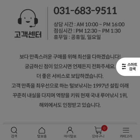
0
검색
털보홈
마이털보
장바구니
카테고리