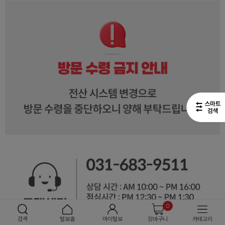
0
검색
털보홈
마이털보
장바구니
카테고리