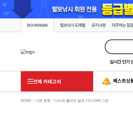
BOOKMARK
털보낚시 도매몰
공지사항
자주하는 질
실시간
인기 
베스트상
전체 카테고리
HOME
>
기본 분류
> 다이와 쿨라인 알파 3 GU2000 그린