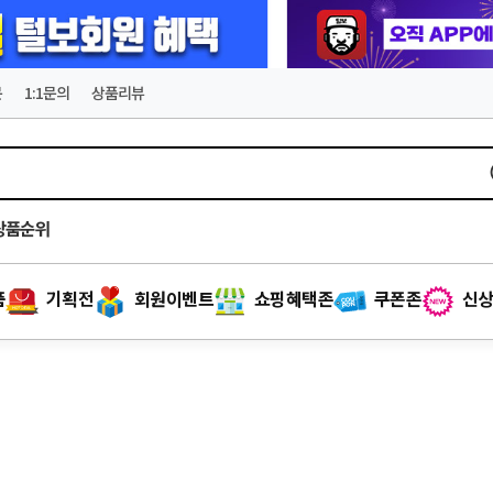
문
1:1문의
상품리뷰
상품순위
품
기획전
회원이벤트
쇼핑혜택존
쿠폰존
신상