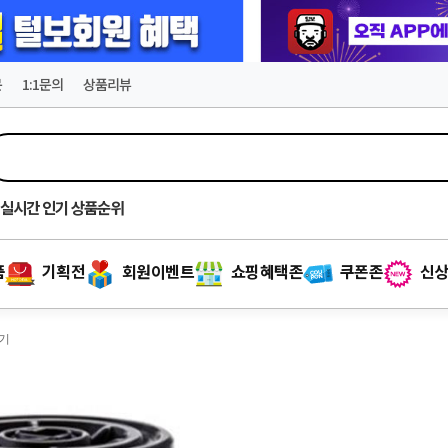
문
1:1문의
상품리뷰
실시간
인기 상품순위
품
기획전
회원이벤트
쇼핑혜택존
쿠폰존
신상
감기