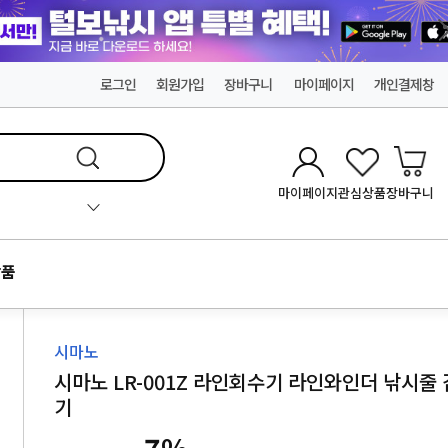
로그인
회원가입
장바구니
마이페이지
개인결제창
마이페이지
관심상품
장바구니
품
시마노
시마노 LR-001Z 라인회수기 라인와인더 낚시줄 
기
7
%