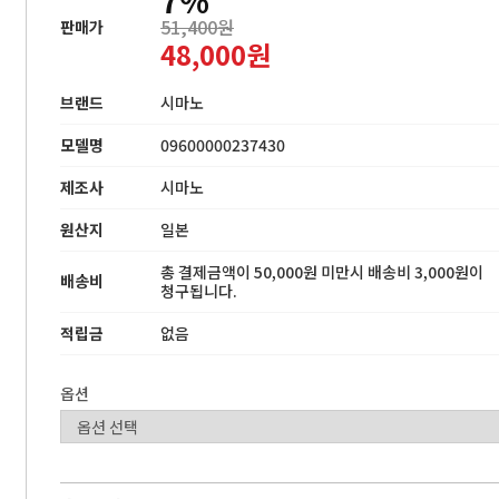
51,400원
판매가
48,000원
브랜드
시마노
모델명
09600000237430
제조사
시마노
원산지
일본
총 결제금액이 50,000원 미만시 배송비 3,000원이
배송비
청구됩니다.
적립금
없음
옵션