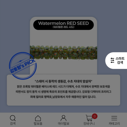
0
검색
털보홈
마이털보
장바구니
카테고리