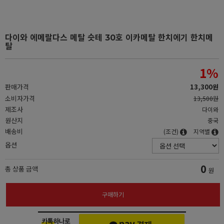
다이와 에메랄다스 메탈 슷테 30호 이카메탈 한치에기 한치메
탈
1
%
판매가격
13,300원
소비자가격
13,500원
제조사
다이와
원산지
중국
배송비
(조건)
지역별
옵션
0
총 상품 금액
원
구매하기