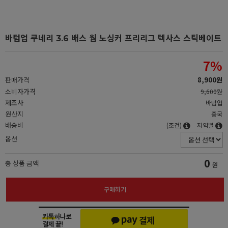
바텀업 쿠네리 3.6 배스 웜 노싱커 프리리그 텍사스 스틱베이트
7
%
판매가격
8,900원
소비자가격
9,600원
제조사
바텀업
원산지
중국
배송비
(조건)
지역별
옵션
0
총 상품 금액
원
구매하기