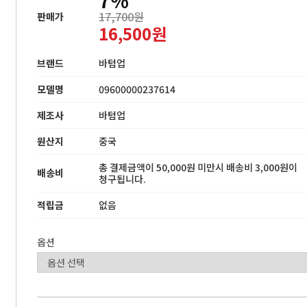
17,700원
판매가
16,500원
브랜드
바텀업
모델명
09600000237614
제조사
바텀업
원산지
중국
총 결제금액이 50,000원 미만시 배송비 3,000원이
배송비
청구됩니다.
적립금
없음
옵션