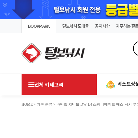
BOOKMARK
털보낚시 도매몰
공지사항
자주하는 질
베스트상
전체 카테고리
HOME
>
기본 분류
> 바텀업 치비블 DW 1/4 스피너베이트 배스 낚시 