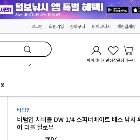
로그인
회원가입
장바구니
마이페이지
개인결제창
마이페이지
관심상품
장바구니
품
바텀업
바텀업 치비블 DW 1/4 스피너베이트 배스 낚시 
어 더블 윌로우
7
%