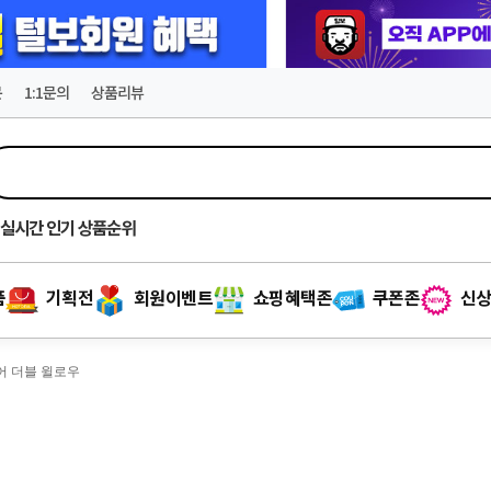
문
1:1문의
상품리뷰
실시간
인기 상품순위
품
기획전
회원이벤트
쇼핑혜택존
쿠폰존
신상
루어 더블 윌로우