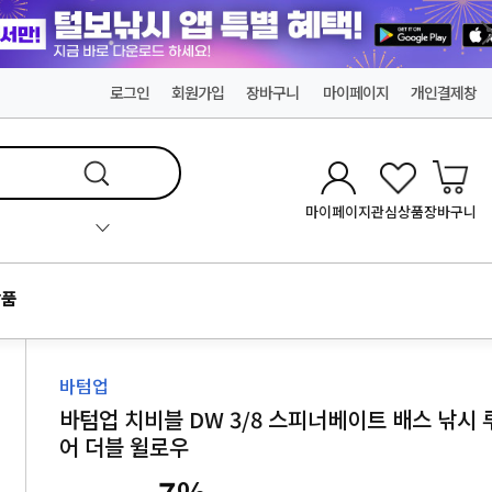
로그인
회원가입
장바구니
마이페이지
개인결제창
마이페이지
관심상품
장바구니
품
바텀업
바텀업 치비블 DW 3/8 스피너베이트 배스 낚시 
어 더블 윌로우
7
%