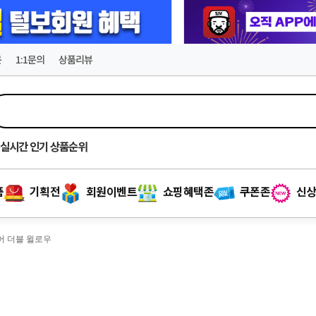
문
1:1문의
상품리뷰
실시간
인기 상품순위
품
기획전
회원이벤트
쇼핑혜택존
쿠폰존
신상
루어 더블 윌로우