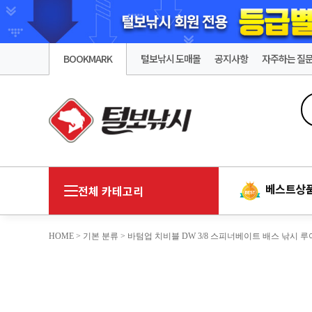
BOOKMARK
털보낚시 도매몰
공지사항
자주하는 질
베스트상
전체 카테고리
HOME
>
기본 분류
> 바텀업 치비블 DW 3/8 스피너베이트 배스 낚시 