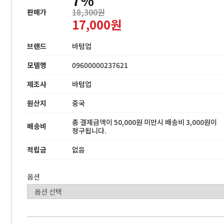
18,300원
판매가
17,000원
브랜드
바텀업
모델명
09600000237621
제조사
바텀업
원산지
중국
총 결제금액이 50,000원 미만시 배송비 3,000원이
배송비
청구됩니다.
적립금
없음
옵션