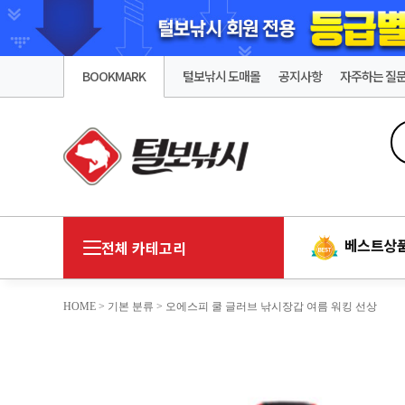
BOOKMARK
털보낚시 도매몰
공지사항
자주하는 질
베스트상
전체 카테고리
HOME
>
기본 분류
> 오에스피 쿨 글러브 낚시장갑 여름 워킹 선상