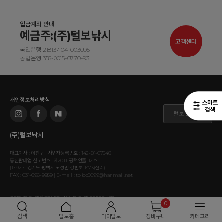
입금계좌 안내
예금주:(주)털보낚시
고객센터
국민은행 218137-04-003095
농협은행 355-0015-0770-93
개인정보처리방침
털보 도매몰
(주)털보낚시
대표이사 : 이찬구 | 사업자등록번호 : 142-81-07548
통신판매업 신고번호 : 제2011-평택안출-12호
[17927] 경기도 평택시 오성면 강변로 1473(신리)
FAX : 031-696-9959 | E-mail : tolbo5099@hanmail.net
COPYRIGHT⒞ TOLBO. ALL RIGHT RESERVED.
0
검색
털보홈
마이털보
장바구니
카테고리