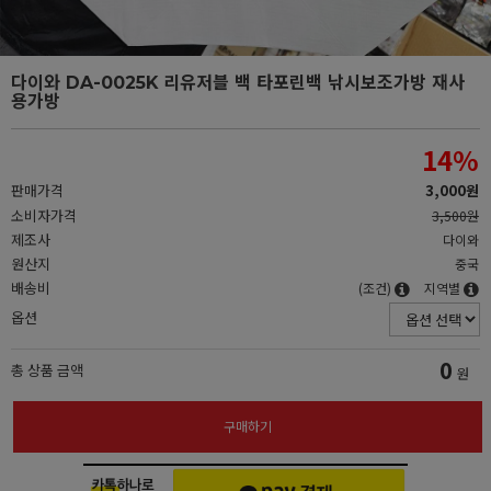
다이와 DA-0025K 리유저블 백 타포린백 낚시보조가방 재사
용가방
14
%
판매가격
3,000원
소비자가격
3,500원
제조사
다이와
원산지
중국
배송비
(조건)
지역별
옵션
0
총 상품 금액
원
구매하기