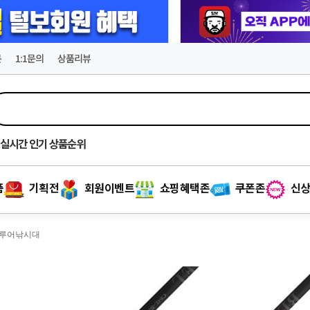
문
1:1문의
상품리뷰
실시간
인기 상품순위
품
기획전
회원이벤트
쇼핑혜택존
쿠폰존
신상
배스루어낚시대