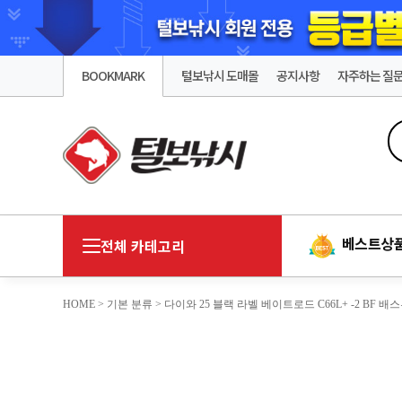
BOOKMARK
털보낚시 도매몰
공지사항
자주하는 질
베스트상
전체 카테고리
HOME
>
기본 분류
> 다이와 25 블랙 라벨 베이트로드 C66L+ -2 BF 