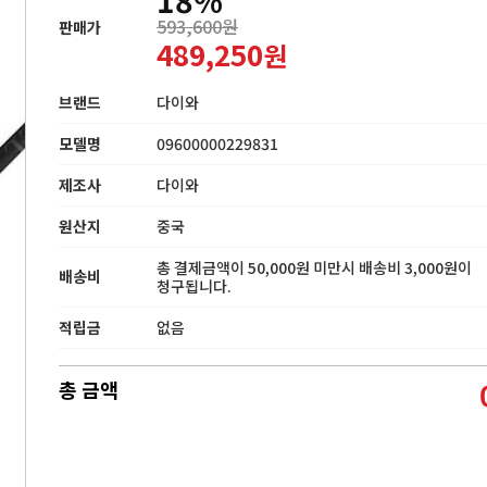
593,600원
판매가
489,250
원
브랜드
다이와
모델명
09600000229831
제조사
다이와
원산지
중국
총 결제금액이 50,000원 미만시 배송비 3,000원이
배송비
청구됩니다.
적립금
없음
총 금액