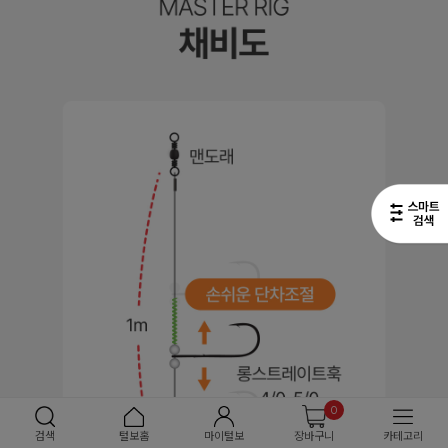
0
검색
털보홈
마이털보
장바구니
카테고리