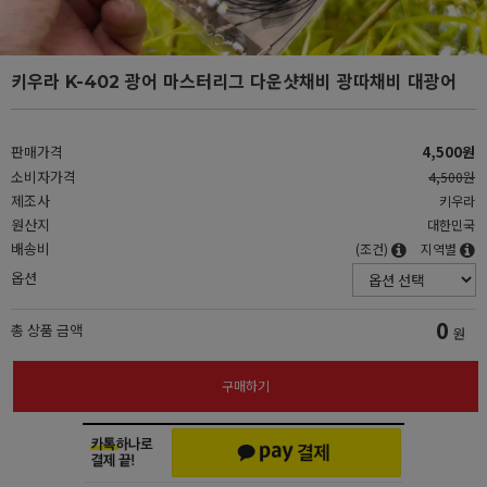
키우라 K-402 광어 마스터리그 다운샷채비 광따채비 대광어
판매가격
4,500원
소비자가격
4,500원
제조사
키우라
원산지
대한민국
배송비
(조건)
지역별
옵션
0
총 상품 금액
원
구매하기