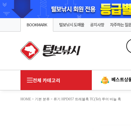
BOOKMARK
털보낚시 도매몰
공지사항
자주하는 질
베스트상
전체 카테고리
HOME
>
기본 분류
> 류기 HPD057 트레블훅 TC(tef) 루어 바늘 훅