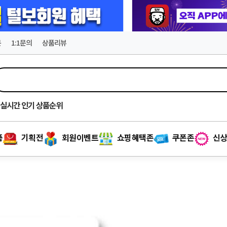
문
1:1문의
상품리뷰
실시간
인기 상품순위
품
기획전
회원이벤트
쇼핑혜택존
쿠폰존
신상