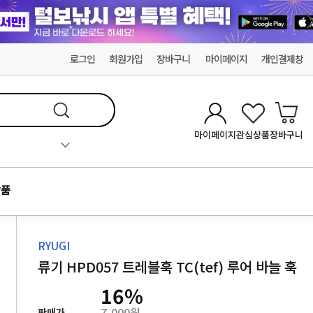
로그인
회원가입
장바구니
마이페이지
개인결제창
마이페이지
관심상품
장바구니
품
RYUGI
류기 HPD057 트레블훅 TC(tef) 루어 바늘 훅
16
%
7,000원
판매가