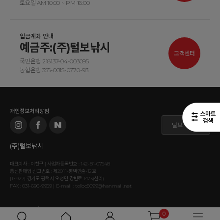
토요일 AM 10:00 ~ PM 16:00
입금계좌 안내
예금주:(주)털보낚시
고객센터
국민은행 218137-04-003095
농협은행 355-0015-0770-93
개인정보처리방침
털보 도매몰
(주)털보낚시
대표이사 : 이찬구 | 사업자등록번호 : 142-81-07548
통신판매업 신고번호 : 제2011-평택안출-12호
[17927] 경기도 평택시 오성면 강변로 1473(신리)
FAX : 031-696-9959 | E-mail : tolbo5099@hanmail.net
COPYRIGHT⒞ TOLBO. ALL RIGHT RESERVED.
0