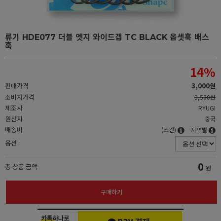
류기 HDE077 더블 엣지 와이드갭 TC BLACK 옵셋훅 배스
훅
14
%
판매가격
3,000원
소비자가격
3,500원
제조사
RYUGI
원산지
중국
배송비
(조건)
지역별
옵션
0
총 상품 금액
원
구매하기