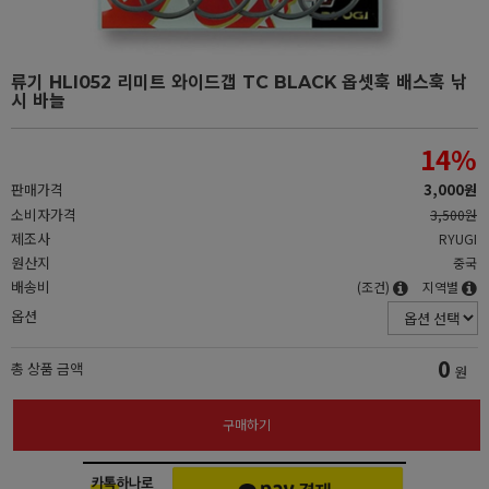
류기 HLI052 리미트 와이드갭 TC BLACK 옵셋훅 배스훅 낚
시 바늘
14
%
판매가격
3,000원
소비자가격
3,500원
제조사
RYUGI
원산지
중국
배송비
(조건)
지역별
옵션
0
총 상품 금액
원
구매하기