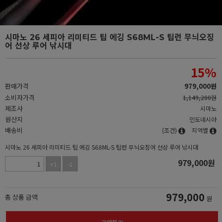
시마노 26 세피아 리미티드 팁 에깅 S68ML-S 팁런 무늬오징
어 선상 루어 낚시대
15
%
판매가격
979,000
원
소비자가격
1,149,200원
제조사
시마노
원산지
인도네시아
배송비
(조건)
지역별
시마노 26 세피아 리미티드 팁 에깅 S68ML-S 팁런 무늬오징어 선상 루어 낚시대
979,000
원
+1
-1
979,000
총 상품 금액
원