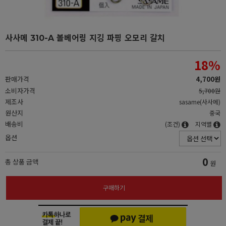
사사메 310-A 볼베어링 지깅 파핑 오모리 갈치
18
%
판매가격
4,700원
소비자가격
5,700원
제조사
sasame(사사메)
원산지
중국
배송비
(조건)
지역별
옵션
0
총 상품 금액
원
구매하기