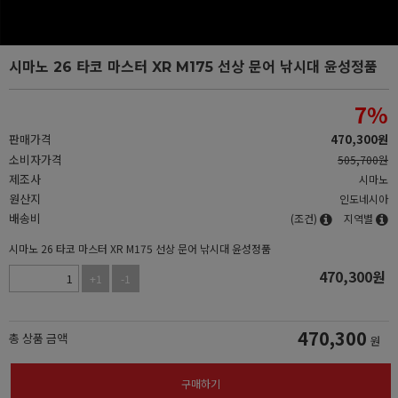
시마노 26 타코 마스터 XR M175 선상 문어 낚시대 윤성정품
7
%
판매가격
470,300
원
소비자가격
505,700원
제조사
시마노
원산지
인도네시아
배송비
(조건)
지역별
시마노 26 타코 마스터 XR M175 선상 문어 낚시대 윤성정품
470,300
원
+1
-1
470,300
총 상품 금액
원
구매하기