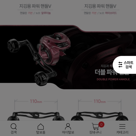
0
검색
털보홈
마이털보
장바구니
카테고리