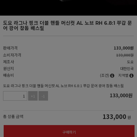
도요 라그나 핑크 더블 핸들 머신컷 AL 노브 RH 6.8:1 쭈갑 문
어 광어 참돔 배스릴
판매가격
133,000
원
소비자가격
133,000원
제조사
도요
원산지
대한민국
배송비
(조건)
지역별
도요 라그나 핑크 더블 핸들 머신컷 AL 노브 RH 6.8:1 쭈갑 문어 광어 참돔 배스릴
133,000
원
+1
-1
133,000
총 상품 금액
원
구매하기