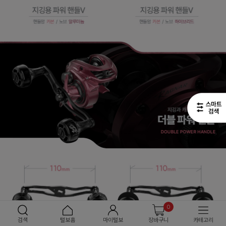
0
검색
털보홈
마이털보
장바구니
카테고리