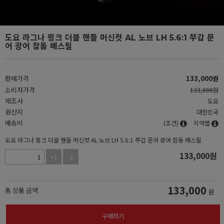
도요 라그나 핑크 더블 핸들 머신컷 AL 노브 LH 5.6:1 쭈갑 문
어 광어 참돔 배스릴
판매가격
133,000
원
소비자가격
133,000원
제조사
도요
원산지
대한민국
배송비
(조건)
지역별
도요 라그나 핑크 더블 핸들 머신컷 AL 노브 LH 5.6:1 쭈갑 문어 광어 참돔 배스릴
133,000
원
+1
-1
133,000
총 상품 금액
원
구매하기