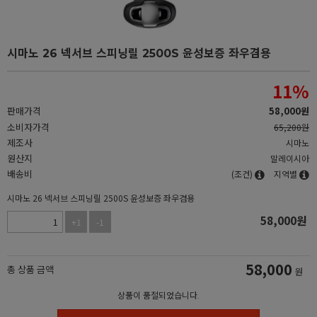
시마노 26 넥서브 스피닝릴 2500S 윤성보증 좌우겸용
11
%
판매가격
58,000
원
소비자가격
65,200원
제조사
시마노
원산지
말레이시아
배송비
(조건)
지역별
시마노 26 넥서브 스피닝릴 2500S 윤성보증 좌우겸용
58,000
원
+1
-1
58,000
총 상품 금액
원
상품이 품절되었습니다.