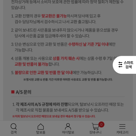
0
검색
털보홈
마이털보
장바구니
카테고리