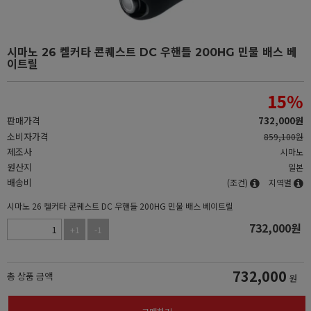
시마노 26 켈커타 콘퀘스트 DC 우핸들 200HG 민물 배스 베
이트릴
15
%
판매가격
732,000
원
소비자가격
859,100원
제조사
시마노
원산지
일본
배송비
(조건)
지역별
시마노 26 켈커타 콘퀘스트 DC 우핸들 200HG 민물 배스 베이트릴
732,000
원
+1
-1
732,000
총 상품 금액
원