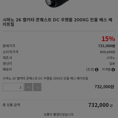
시마노 26 켈커타 콘퀘스트 DC 우핸들 200XG 민물 배스 베
이트릴
15
%
판매가격
732,000
원
소비자가격
859,100원
제조사
시마노
원산지
일본
배송비
(조건)
지역별
시마노 26 켈커타 콘퀘스트 DC 우핸들 200XG 민물 배스 베이트릴
732,000
원
+1
-1
732,000
총 상품 금액
원
상품이 품절되었습니다.