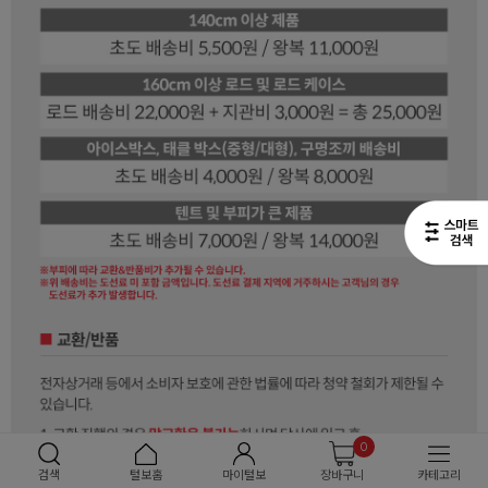
0
검색
털보홈
마이털보
장바구니
카테고리